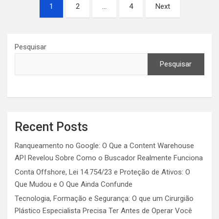
Paginação
1
2
…
4
Next
de
posts
Pesquisar
Pesquisar
Recent Posts
Ranqueamento no Google: O Que a Content Warehouse
API Revelou Sobre Como o Buscador Realmente Funciona
Conta Offshore, Lei 14.754/23 e Proteção de Ativos: O
Que Mudou e O Que Ainda Confunde
Tecnologia, Formação e Segurança: O que um Cirurgião
Plástico Especialista Precisa Ter Antes de Operar Você