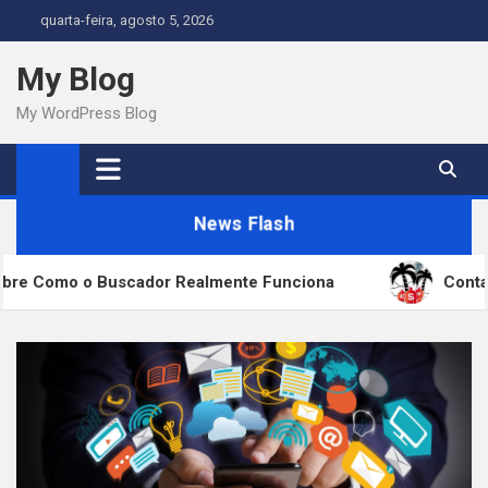
Skip
quarta-feira, agosto 5, 2026
to
content
My Blog
My WordPress Blog
News Flash
 o Buscador Realmente Funciona
Conta Offshore,